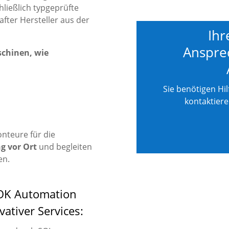
ließlich typgeprüfte
ter Hersteller aus der
Ihr
Anspre
schinen, wie
Sie benötigen Hi
kontaktier
nteure für die
ng vor Ort
und begleiten
en.
 HOK Automation
vativer Services: