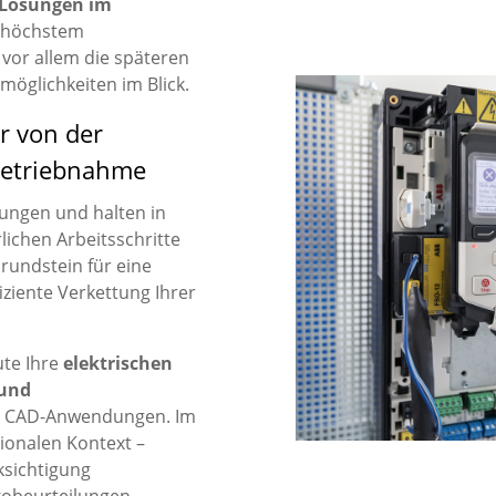
 Lösungen im
 höchstem
vor allem die späteren
öglichkeiten im Blick.
r von der
betriebnahme
ungen und halten in
rlichen Arbeitsschritte
Grundstein für eine
iziente Verkettung Ihrer
ute Ihre
elektrischen
 und
n CAD-Anwendungen. Im
tionalen Kontext –
ksichtigung
kobeurteilungen.