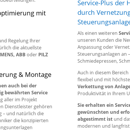
Service-Plus der
durch Vernetzun
optimierung mit
Steuerungsanlag
Als einen weiteren
Serv
unseren Kunden die Neu
und Regelung Ihrer
Anpassung oder Vernet
lich die aktuellste
Steuerungsanlagen an – 
EMENS, ABB
oder
PILZ
Schmiedepressen, Sch
Auch in diesem Bereich 
ierung & Montage
flexibel und mit höchst
nen auch bei der
Verkettung von Anlag
ig bewährten Service
Produktivität in Ihrem
 aller im Projekt
Sie erhalten ein Servic
en Dienstleister gehören
gewünschten und erfo
 – und natürlich die
abgestimmt ist
und das
niker die konzipierten
modernen und langfrist
nungsunterlagen