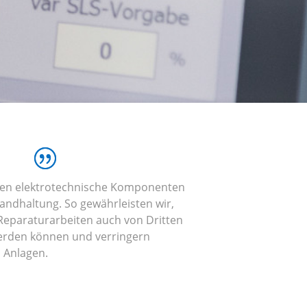
igen elektrotechnische Komponenten
tandhaltung. So gewährleisten wir,
Reparaturarbeiten auch von Dritten
werden können und verringern
n Anlagen.