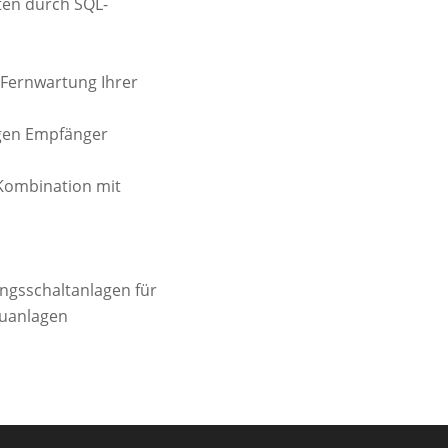
ten durch SQL-
 Fernwartung Ihrer
igen Empfänger
 Kombination mit
ngsschaltanlagen für
euanlagen