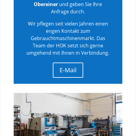
Obereiner
und geben Sie Ihre
Anfrage durch.
Wir pflegen seit vielen Jahren einen
engen Kontakt zum
Gebrauchtmaschinenmarkt. Das
Team der HOK setzt sich gerne
umgehend mit Ihnen in Verbindung.
E-Mail